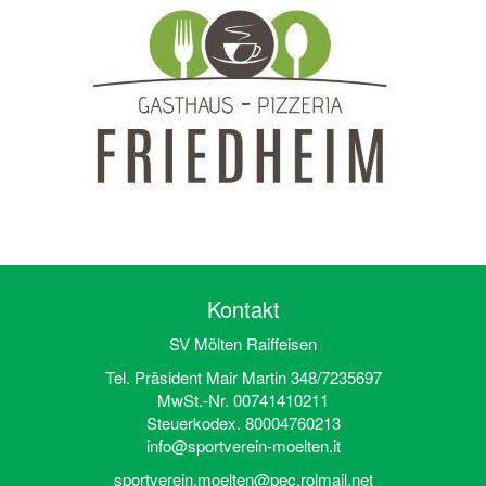
Kontakt
SV Mölten Raiffeisen
Tel. Präsident Mair Martin 348/7235697
MwSt.-Nr. 00741410211
Steuerkodex. 80004760213
info@sportverein-moelten.it
sportverein.moelten@pec.rolmail.net