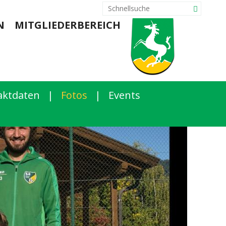
N
MITGLIEDERBEREICH
aktdaten
|
Fotos
|
Events