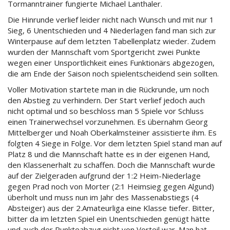
Tormanntrainer fungierte Michael Lanthaler.
Die Hinrunde verlief leider nicht nach Wunsch und mit nur 1
Sieg, 6 Unentschieden und 4 Niederlagen fand man sich zur
Winterpause auf dem letzten Tabellenplatz wieder. Zudem
wurden der Mannschaft vom Sportgericht zwei Punkte
wegen einer Unsportlichkeit eines Funktionärs abgezogen,
die am Ende der Saison noch spielentscheidend sein sollten.
Voller Motivation startete man in die Rückrunde, um noch
den Abstieg zu verhindern. Der Start verlief jedoch auch
nicht optimal und so beschloss man 5 Spiele vor Schluss
einen Trainerwechsel vorzunehmen. Es übernahm Georg
Mittelberger und Noah Oberkalmsteiner assistierte ihm. Es
folgten 4 Siege in Folge. Vor dem letzten Spiel stand man auf
Platz 8 und die Mannschaft hatte es in der eigenen Hand,
den Klassenerhalt zu schaffen. Doch die Mannschaft wurde
auf der Zielgeraden aufgrund der 1:2 Heim-Niederlage
gegen Prad noch von Morter (2:1 Heimsieg gegen Algund)
überholt und muss nun im Jahr des Massenabstiegs (4
Absteiger) aus der 2.Amateurliga eine Klasse tiefer. Bitter,
bitter da im letzten Spiel ein Unentschieden genügt hätte
und auch der Punkteabzug nicht von Vorteil war. Man hat